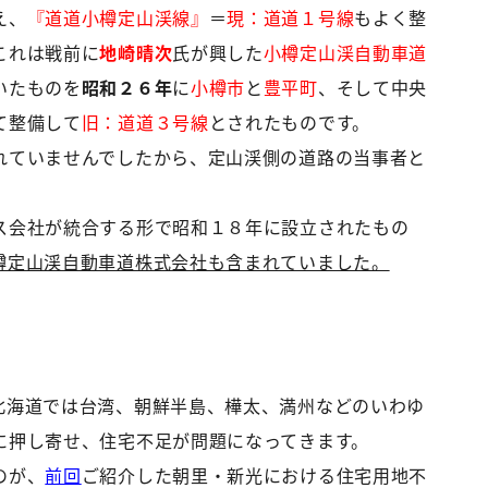
え、
『道道小樽定山渓線』
＝
現：道道１号線
もよく整
これは戦前に
地崎晴次
氏が興した
小樽定山渓自動車道
いたものを
昭和２６年
に
小樽市
と
豊平町
、そして中央
て整備して
旧：道道３号線
とされたものです。
れていませんでしたから、定山渓側の道路の当事者と
ス会社が統合する形で昭和１８年に設立されたもの
樽定山渓自動車道株式会社も含まれていました。
北海道では台湾、朝鮮半島、樺太、満州などのいわゆ
に押し寄せ、住宅不足が問題になってきます。
のが、
前回
ご紹介した朝里・新光における住宅用地不