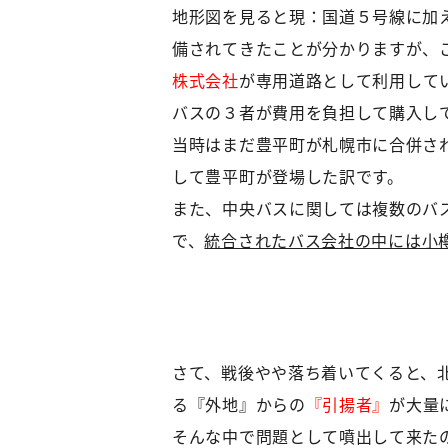
地形図を見ると現：国道５号線に加
備されてきたことが分かりますが、
株式会社
が専用道路として利用して
バスの３者が費用を負担して購入し
当時はまだ豊平町が札幌市に合併さ
して豊平町が登場した訳です。
また、中央バスに関しては複数のバ
で、
統合されたバス会社の中には小
さて、戦後やや落ち着いてくると、
る『外地』からの
『引揚者』
が大量
そんな中で問題として噴出して来た