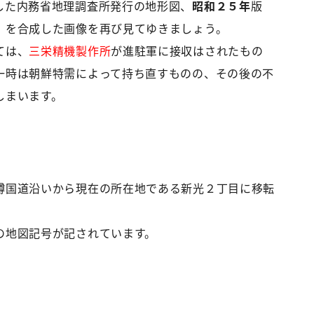
した内務省地理調査所発行の地形図、
昭和２５年
版
』
を合成した画像を再び見てゆきましょう。
ては、
三栄精機製作所
が進駐軍に接収はされたもの
一時は朝鮮特需によって持ち直すものの、その後の不
しまいます。
樽国道沿いから現在の所在地である新光２丁目に移転
の地図記号が記されています。