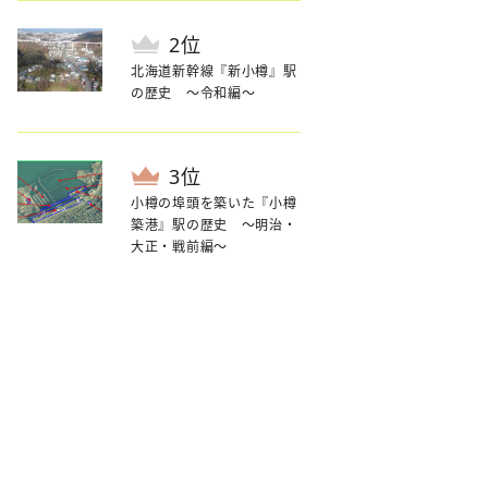
位
北海道新幹線『新小樽』駅
の歴史 〜令和編〜
位
小樽の埠頭を築いた『小樽
築港』駅の歴史 ～明治・
大正・戦前編～