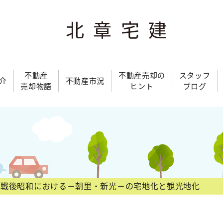
北章宅建
不動産
不動産売却の
スタッフ
介
不動産市況
売却物語
ヒント
ブログ
戦後昭和における－朝里・新光－の宅地化と観光地化