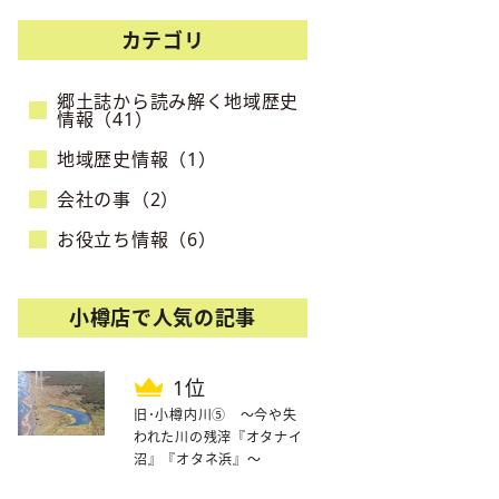
カテゴリ
郷土誌から読み解く地域歴史
情報（41）
地域歴史情報（1）
会社の事（2）
お役立ち情報（6）
小樽店で人気の記事
位
旧･小樽内川⑤ ～今や失
われた川の残滓『オタナイ
沼』『オタネ浜』～