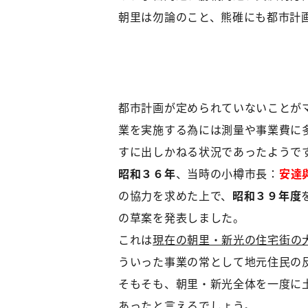
朝里は勿論のこと、熊碓にも都市計
都市計画が定められていないことが
業を実施する為には測量や事業費に
すに出しかねる状況であったようで
昭和３６年
、当時の小樽市長：
安達
の協力を求めた上で、
昭和３９年度
の草案を発表しました。
これは
現在の朝里・新光の住宅街の
ういった事業の常として地元住民の
そもそも、朝里・新光全体を一度に
あったと言えるでしょう。