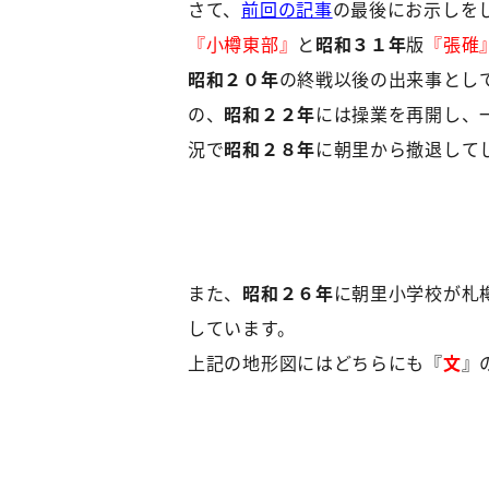
さて、
前回の記事
の最後にお示しを
『小樽東部』
と
昭和３１年
版
『張碓
昭和２０年
の終戦以後の出来事とし
の、
昭和２２年
には操業を再開し、
況で
昭和２８年
に朝里から撤退して
また、
昭和２６年
に朝里小学校が札
しています。
上記の地形図にはどちらにも『
文
』