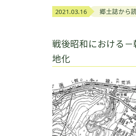
2021.03.16
郷土誌から
戦後昭和における－
地化