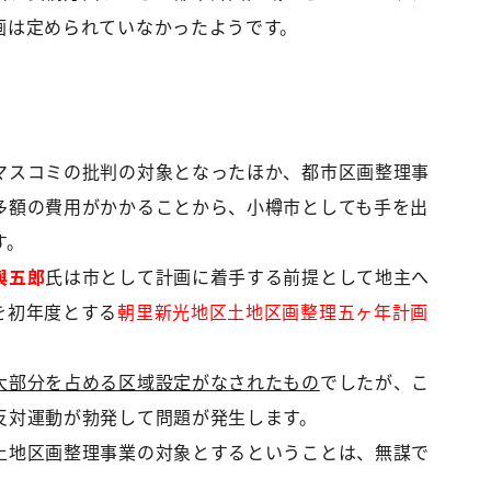
画は定められていなかったようです。
マスコミの批判の対象となったほか、都市区画整理事
多額の費用がかかることから、小樽市としても手を出
す。
與五郎
氏は市として計画に着手する前提として地主へ
を初年度とする
朝里新光地区土地区画整理五ヶ年計画
大部分を占める区域設定がなされたもの
でしたが、こ
反対運動が勃発して問題が発生します。
土地区画整理事業の対象とするということは、無謀で