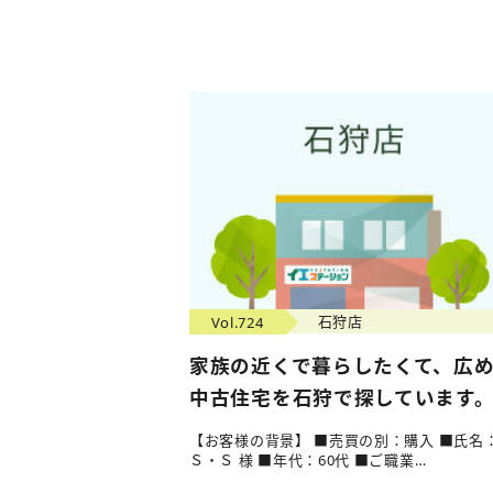
Vol.724
石狩店
家族の近くで暮らしたくて、広
中古住宅を石狩で探しています
【お客様の背景】 ■売買の別：購入 ■氏名
Ｓ・Ｓ 様 ■年代：60代 ■ご職業…