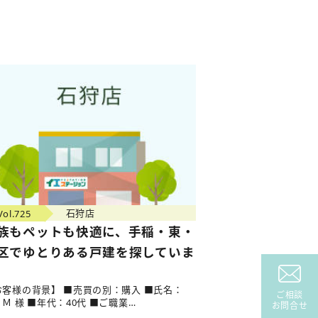
Vol.725
石狩店
族もペットも快適に、手稲・東・
区でゆとりある戸建を探していま
。
お客様の背景】 ■売買の別：購入 ■氏名：
ご相談
Ｍ 様 ■年代：40代 ■ご職業…
お問合せ