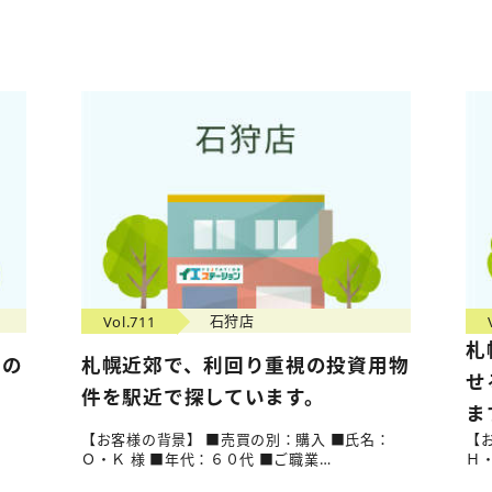
Vol.711
石狩店
札
めの
札幌近郊で、利回り重視の投資用物
せ
。
件を駅近で探しています。
ま
：
【お客様の背景】 ■売買の別：購入 ■氏名：
【
Ｏ・Ｋ 様 ■年代：６０代 ■ご職業…
Ｈ・