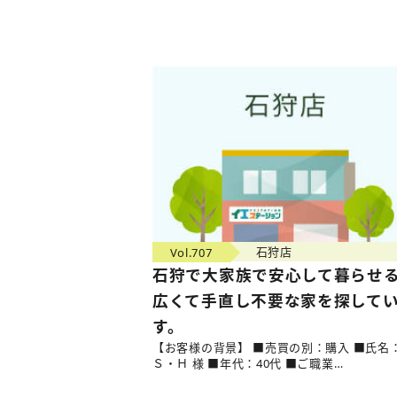
Vol.707
石狩店
石狩で大家族で安心して暮らせ
広くて手直し不要な家を探して
す。
【お客様の背景】 ■売買の別：購入 ■氏名
Ｓ・Ｈ 様 ■年代：40代 ■ご職業…