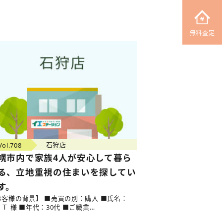
無料査定
Vol.708
石狩店
幌市内で家族4人が安心して暮ら
る、立地重視の住まいを探してい
す。
お客様の背景】 ■売買の別：購入 ■氏名：
Ｔ 様 ■年代：30代 ■ご職業…