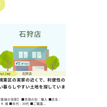
Vol.746
石狩店
幌東区の実家の近くで、利便性の
い暮らしやすい土地を探していま
。
お客様の背景】 ■売買の別：購入 ■氏名：
Ｋ 様 ■年代：30代 ■ご職業…