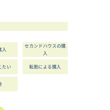
セカンドハウスの購
購入
入
えたい
転勤による購入
他