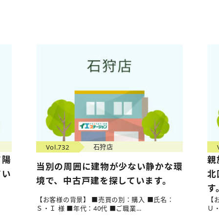
Vol.732
石狩店
て陽
親
当別の周囲に建物が少ない静かな環
てい
北
境で、中古戸建を探しています。
す
：
【お客様の背景】 ■売買の別：購入 ■氏名：
【
Ｓ・Ｉ 様 ■年代：40代 ■ご職業…
Ｕ・