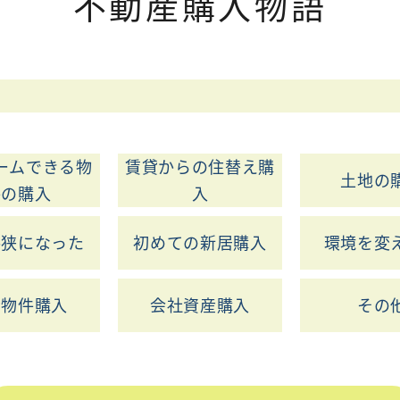
不動産購入物語
ームできる物
賃貸からの住替え購
土地の
件の購入
入
手狭になった
初めての新居購入
環境を変
資物件購入
会社資産購入
その