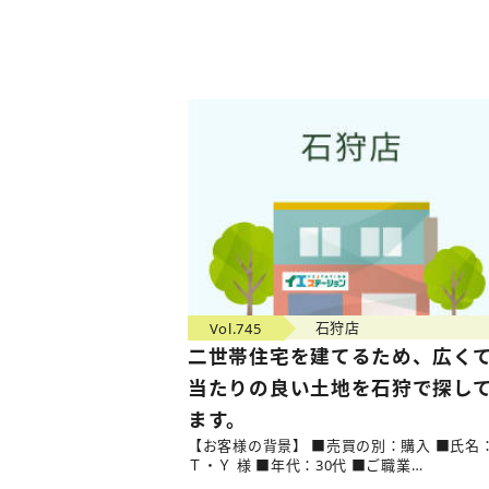
Vol.745
石狩店
二世帯住宅を建てるため、広く
当たりの良い土地を石狩で探し
ます。
【お客様の背景】 ■売買の別：購入 ■氏名
Ｔ・Ｙ 様 ■年代：30代 ■ご職業…