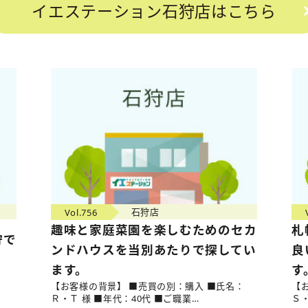
イエステーション石狩店はこちら
Vol.756
石狩店
趣味と家庭菜園を楽しむためのセカ
札
狩で
ンドハウスを当別あたりで探してい
良
ます。
す
：
【お客様の背景】 ■売買の別：購入 ■氏名：
【
Ｒ・Ｔ 様 ■年代：40代 ■ご職業…
Ｓ・