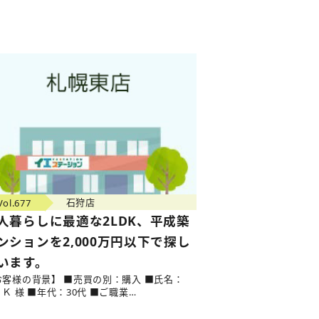
Vol.677
石狩店
人暮らしに最適な2LDK、平成築
ンションを2,000万円以下で探し
います。
お客様の背景】 ■売買の別：購入 ■氏名：
Ｋ 様 ■年代：30代 ■ご職業…