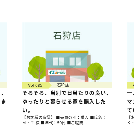
Vol.685
石狩店
る、
そろそろ、当別で日当たりの良い、
一
いま
ゆったりと暮らせる家を購入した
マ
い。
て
：
【お客様の背景】 ■売買の別：購入 ■氏名：
【
Ｍ・Ｔ 様 ■年代：50代 ■ご職業…
Ｋ・