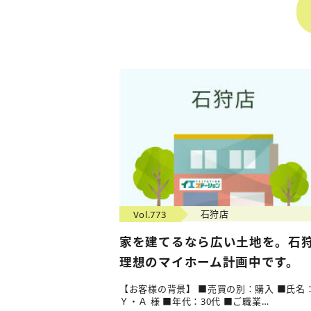
Vol.773
石狩店
家を建てるなら広い土地を。石
理想のマイホーム計画中です。
【お客様の背景】 ■売買の別：購入 ■氏名
Ｙ・Ａ 様 ■年代：30代 ■ご職業…