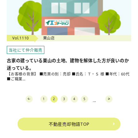
Vol.1110
栗山店
当社にて仲介販売
古家の建っている栗山の土地、建物を解体した方が良いのか
迷っている。
【お客様の背景】 ■売買の別：売却 ■氏名：Ｔ・Ｓ 様 ■年代：60代
■ご職業…
1
2
3
4
5
...
prev
next
不動産売却物語TOP