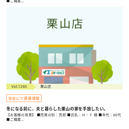
■ご職業…
Vol.1265
栗山店
当社にて直接買取
冬になる前に、夫と暮らした栗山の家を手放したい。
【お客様の背景】 ■売買の別：売却 ■氏名：Ｈ・Ｙ 様 ■年代：60代
■ご職業…