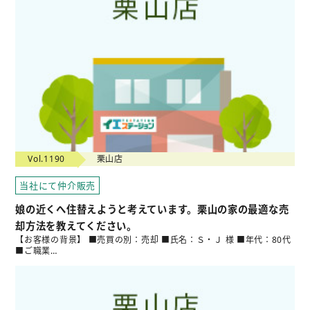
Vol.1190
栗山店
当社にて仲介販売
娘の近くへ住替えようと考えています。栗山の家の最適な売
却方法を教えてください。
【お客様の背景】 ■売買の別：売却 ■氏名：Ｓ・Ｊ 様 ■年代：80代
■ご職業…