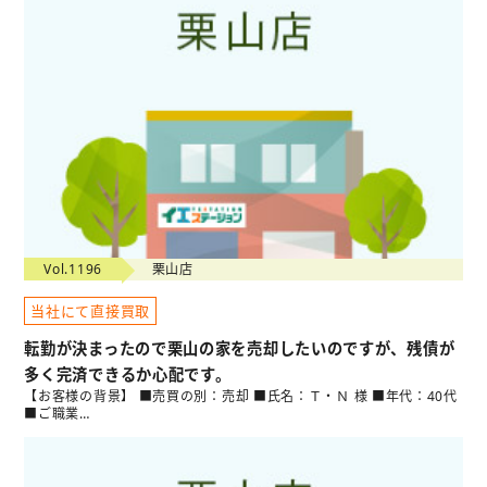
Vol.1196
栗山店
当社にて直接買取
転勤が決まったので栗山の家を売却したいのですが、残債が
多く完済できるか心配です。
【お客様の背景】 ■売買の別：売却 ■氏名：Ｔ・Ｎ 様 ■年代：40代
■ご職業…