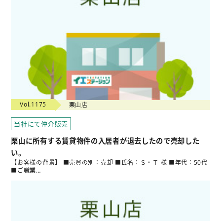
Vol.1175
栗山店
当社にて仲介販売
栗山に所有する賃貸物件の入居者が退去したので売却した
い。
【お客様の背景】 ■売買の別：売却 ■氏名：Ｓ・Ｔ 様 ■年代：50代
■ご職業…