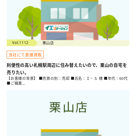
Vol.1112
栗山店
当社にて直接買取
利便性の高い札幌駅周辺に住み替えたいので、栗山の自宅を
売りたい。
【お客様の背景】 ■売買の別：売却 ■氏名：Ｉ・Ｓ 様 ■年代：60代
■ご職業…