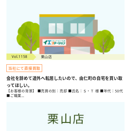
Vol.1158
栗山店
当社にて直接買取
会社を辞めて道外へ転居したいので、由仁町の自宅を買い取
ってほしい。
【お客様の背景】 ■売買の別：売却 ■氏名：Ｓ・Ｔ 様 ■年代：50代
■ご職業…