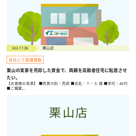
Vol.1136
栗山店
当社にて直接買取
栗山の実家を売却した資金で、両親を高齢者住宅に転居させ
たい。
【お客様の背景】 ■売買の別：売却 ■氏名：Ｔ・Ｓ 様 ■年代：40代
■ご職業…