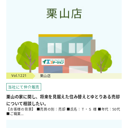
Vol.1221
栗山店
当社にて仲介販売
栗山の家に関し、将来を見据えた住み替えとゆとりある売却
について相談したい。
【お客様の背景】 ■売買の別：売却 ■氏名：Ｔ・Ｓ 様 ■年代：50代
■ご職業…