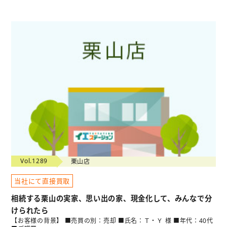
Vol.1289
栗山店
当社にて直接買取
相続する栗山の実家、思い出の家、現金化して、みんなで分
けられたら
【お客様の背景】 ■売買の別：売却 ■氏名：Ｔ・Ｙ 様 ■年代：40代