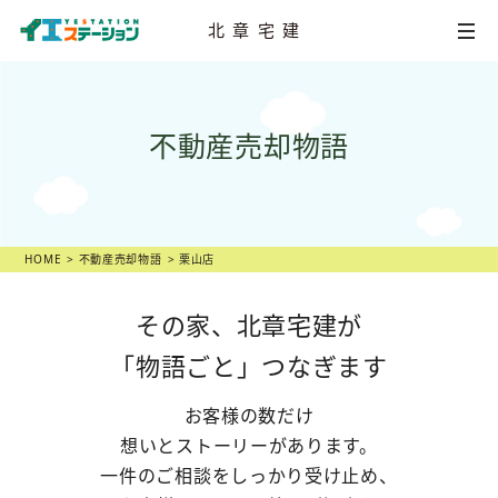
北章宅建
HOME
不動産売却物語
不動産
売却相談
店舗一覧
スタッフ紹介
HOME
不動産売却物語
栗山店
不動産
売却物語
その家、北章宅建が
「物語ごと」つなぎます
不動産市況
お客様の数だけ
不動産売却の
ヒント
想いとストーリーがあります。
一件のご相談をしっかり受け止め、
スタッフ
ブログ