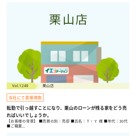
Vol.1249
栗山店
当社にて直接買取
転勤で引っ越すことになり、栗山のローンが残る家をどう売
ればいいでしょうか。
【お客様の背景】 ■売買の別：売却 ■氏名：Ｔ・Ｙ 様 ■年代：30代
■ご職業…