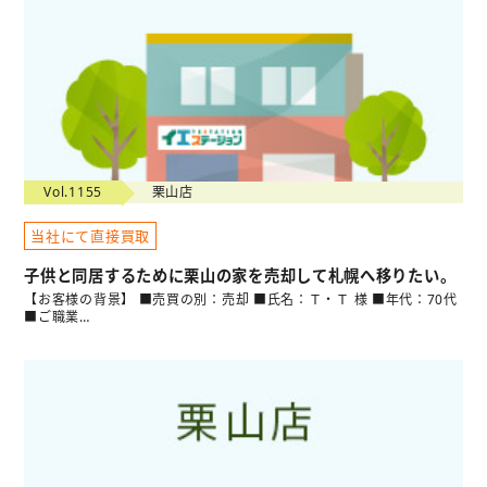
Vol.1155
栗山店
当社にて直接買取
子供と同居するために栗山の家を売却して札幌へ移りたい。
【お客様の背景】 ■売買の別：売却 ■氏名：Ｔ・Ｔ 様 ■年代：70代
■ご職業…