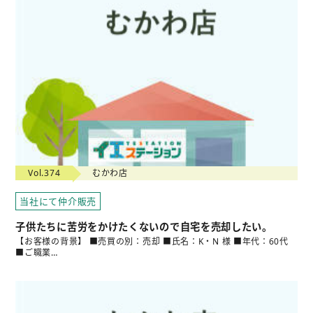
Vol.374
むかわ店
当社にて仲介販売
子供たちに苦労をかけたくないので自宅を売却したい。
【お客様の背景】 ■売買の別：売却 ■氏名：K・N 様 ■年代：60代
■ご職業…