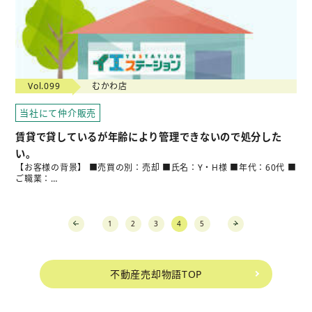
Vol.099
むかわ店
当社にて仲介販売
賃貸で貸しているが年齢により管理できないので処分した
い。
【お客様の背景】 ■売買の別：売却 ■氏名：Y・H様 ■年代：60代 ■
ご職業：…
1
2
3
4
5
prev
next
不動産売却物語TOP