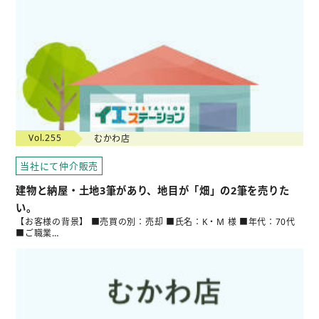
Vol.255
むかわ店
当社にて仲介販売
建物と納屋・土地3筆があり、地目が「畑」の2筆を売りた
い。
【お客様の背景】 ■売買の別：売却 ■氏名：K・M 様 ■年代：70代
■ご職業…