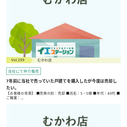
Vol.299
むかわ店
当社にて仲介販売
7年前に当社で売っていた戸建てを購入したが今度は売却し
たい。
【お客様の背景】 ■売買の別：売却 ■氏名：S・S様 ■年代：40代 ■
ご職業：…