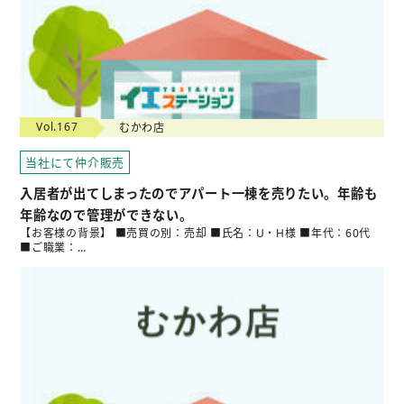
Vol.167
むかわ店
当社にて仲介販売
入居者が出てしまったのでアパート一棟を売りたい。年齢も
年齢なので管理ができない。
【お客様の背景】 ■売買の別：売却 ■氏名：U・H様 ■年代：60代
■ご職業：…