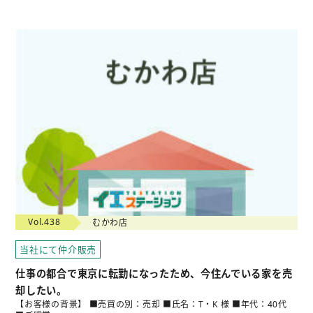
Vol.438
むかわ店
当社にて仲介販売
仕事の都合で東京に転勤になったため、今住んでいる家を売
却したい。
【お客様の背景】 ■売買の別：売却 ■氏名：T・K 様 ■年代：40代