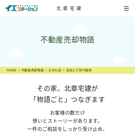
北章宅建
HOME
不動産売却物語
不動産
売却相談
店舗一覧
スタッフ紹介
HOME
不動産売却物語
むかわ店
当社にて仲介販売
不動産
売却物語
その家、北章宅建が
「物語ごと」つなぎます
不動産市況
お客様の数だけ
不動産売却の
ヒント
想いとストーリーがあります。
一件のご相談をしっかり受け止め、
スタッフ
ブログ