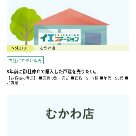
Vol.213
むかわ店
当社にて仲介販売
3年前に御社仲介で購入した戸建を売りたい。
【お客様の背景】 ■売買の別：売却 ■氏名：S・Y様 ■年代：50代 ■
ご職業：…