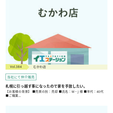
Vol.384
むかわ店
当社にて仲介販売
札幌に引っ越す事になったので家を手放したい。
【お客様の背景】 ■売買の別：売却 ■氏名：M・J 様 ■年代：40代
■ご職業…