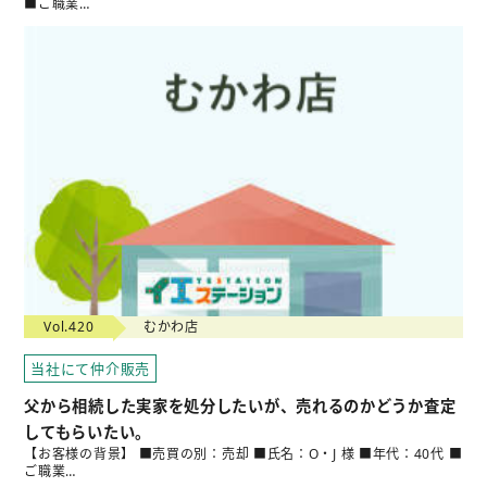
■ご職業…
Vol.420
むかわ店
当社にて仲介販売
父から相続した実家を処分したいが、売れるのかどうか査定
してもらいたい。
【お客様の背景】 ■売買の別：売却 ■氏名：O・J 様 ■年代：40代 ■
ご職業…