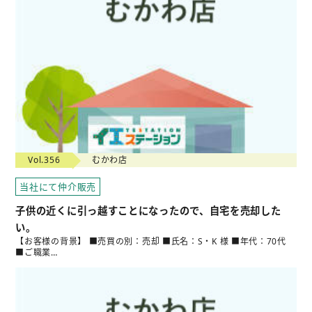
Vol.356
むかわ店
当社にて仲介販売
子供の近くに引っ越すことになったので、自宅を売却した
い。
【お客様の背景】 ■売買の別：売却 ■氏名：S・K 様 ■年代：70代
■ご職業…