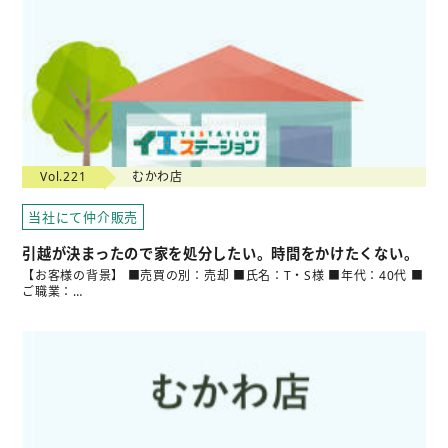
Vol.221
むかわ店
当社にて仲介販売
引越が決まったので家を処分したい。時間をかけたくない。
【お客様の背景】 ■売買の別：売却 ■氏名：T・S様 ■年代：40代 ■
ご職業：…