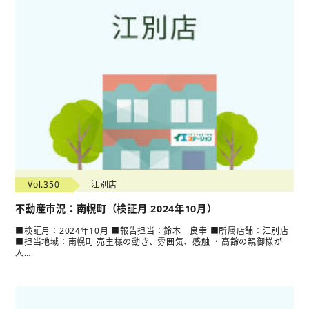
Vol.350
江別店
不動産市況：南幌町（検証月 2024年10月）
■検証月：2024年10月 ■報告担当：鈴木 良幸 ■所属店舗：江別店
■担当地域：南幌町 売主様の動き、雰囲気、感触 ・高齢の親御様が一
人…