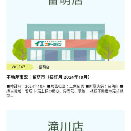
Vol.347
留萌店
不動産市況：留萌市（検証月 2024年10月）
■検証月：2024年10月 ■報告担当：上家郁也 ■所属店舗：留萌店 ■
担当地域：留萌市 売主様の動き、雰囲気、感触 ・相続不動産の売却相
談…