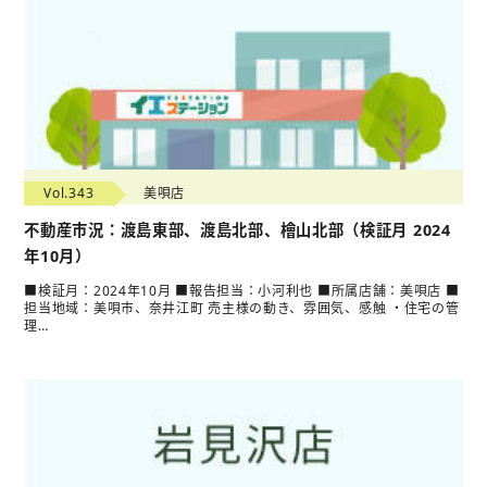
Vol.343
美唄店
不動産市況：渡島東部、渡島北部、檜山北部（検証月 2024
年10月）
■検証月：2024年10月 ■報告担当：小河利也 ■所属店舗：美唄店 ■
担当地域：美唄市、奈井江町 売主様の動き、雰囲気、感触 ・住宅の管
理…