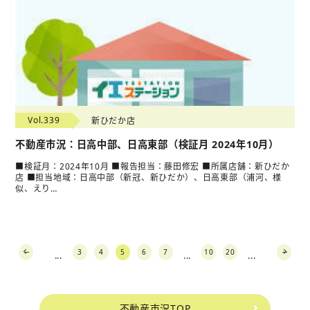
Vol.339
新ひだか店
不動産市況：日高中部、日高東部（検証月 2024年10月）
■検証月：2024年10月 ■報告担当：藤田修宏 ■所属店舗：新ひだか
店 ■担当地域：日高中部（新冠、新ひだか）、日高東部（浦河、様
似、えり…
3
4
5
6
7
10
20
...
...
...
prev
next
不動産市況TOP