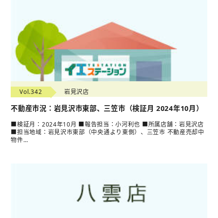
Vol.342
岩見沢店
不動産市況：岩見沢市東部、三笠市（検証月 2024年10月）
■検証月：2024年10月 ■報告担当：小河利也 ■所属店舗：岩見沢店
■担当地域：岩見沢市東部（中央通より東側）、三笠市 不動産売却中
物件…