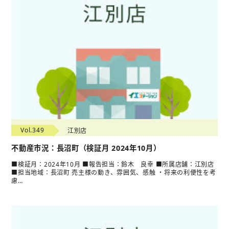
Vol.349
江別店
不動産市況：長沼町（検証月 2024年10月）
■検証月：2024年10月 ■報告担当：鈴木 良幸 ■所属店舗：江別店
■担当地域：長沼町 売主様の動き、雰囲気、感触 ・将来の利便性を考
慮…