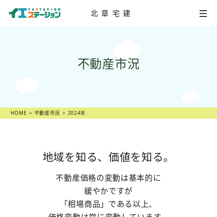
北章宅建
HOME
不動産市況
不動産
売却相談
店舗一覧
スタッフ紹介
HOME
不動産市況
2024年
不動産
売却物語
地域を知る、価値を知る。
不動産市況
不動産価格の変動は基本的に
不動産売却の
ヒント
緩やかですが
「相場商品」である以上、
スタッフ
ブログ