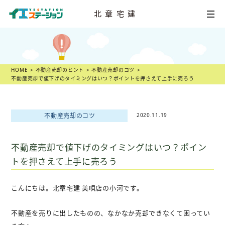
北章宅建
HOME
不動産
売却相談
HOME
不動産売却のヒント
不動産売却のコツ
不動産売却で値下げのタイミングはいつ？ポイントを押さえて上手に売ろう
店舗一覧
スタッフ紹介
不動産売却のコツ
2020.11.19
不動産
売却物語
不動産売却で値下げのタイミングはいつ？ポイン
トを押さえて上手に売ろう
不動産市況
こんにちは。北章宅建 美唄店の小河です。
不動産売却の
ヒント
不動産を売りに出したものの、なかなか売却できなくて困ってい
スタッフ
ブログ