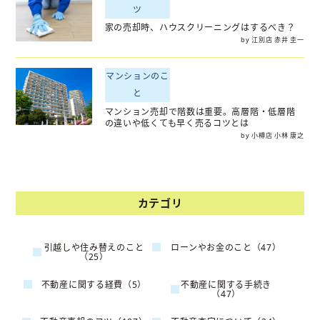
ツ
家の売却時、ハウスクリーニングはするべき？
by 江別店 赤井 圭一
マンションのこ
と
マンション売却で階数は重要。高層階・低層階
の違いや低くても早く売るコツとは
by 小樽店 小林 康之
カテゴリ
引越しや住み替えのこと
ローンやお金のこと（47）
（25）
不動産に関する経費（5）
不動産に関する手続き
（47）