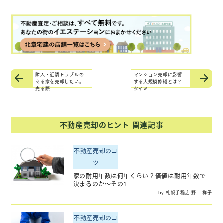
隣人・近隣トラブルの
マンション売却に影響
ある家を売却したい。
する大規模修繕とは？
売る際...
タイミ...
不動産売却のヒント 関連記事
不動産売却のコ
ツ
家の耐用年数は何年くらい？価値は耐用年数で
決まるのか〜その1
by 札幌手稲店 野口 祥子
不動産売却のコ