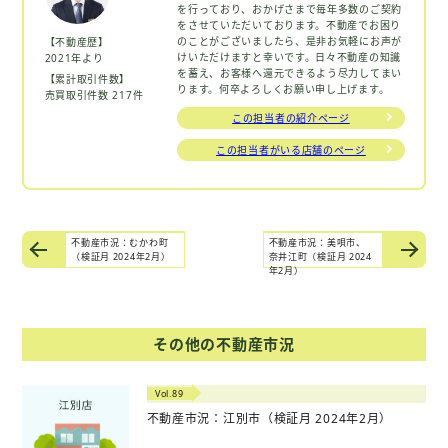
を行っており、おかげさまで毎年多数のご契約
をさせていただいております。不動産でお困り
のことがございましたら、是非お気軽にお声が
【不動産歴】
けいただけますと幸いです。日々不動産の知識
2021年より
を蓄え、お客様へ還元できるよう尽力してまい
【累計取引件数】
ります。何卒よろしくお願い申し上げます。
売買取引件数 217件
この担当者の紹介ページ
この担当者がいる店舗のページ
不動産市況：むかわ町
不動産市況：美唄市、
（検証月 2024年2月）
奈井江町（検証月 2024
年2月）
その他の不動産市況
Vol.89
不動産市況：江別市（検証月 2024年2月）