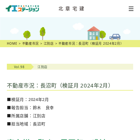
北章宅建
HOME
不動産
売却相談
HOME
不動産市況
江別店
不動産市況：長沼町（検証月 2024年2月）
店舗一覧
Vol.98
江別店
スタッフ紹介
不動産市況：長沼町（検証月 2024年2月）
不動産
売却物語
■検証月：2024年2月
不動産市況
■報告担当：鈴木 良幸
■所属店舗：江別店
不動産売却の
ヒント
■担当地域：長沼町
スタッフ
ブログ