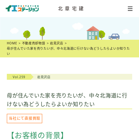
北章宅建
HOME
不動産
売却相談
HOME
不動産売却物語
岩見沢店
母が住んでいた家を売りたいが、中々北海道に行けない為どうしたらよいか知りた
い
店舗一覧
スタッフ紹介
Vol.259
岩見沢店
不動産
売却物語
母が住んでいた家を売りたいが、中々北海道に行
不動産市況
けない為どうしたらよいか知りたい
不動産売却の
ヒント
当社にて直接買取
【お客様の背景】
スタッフ
ブログ