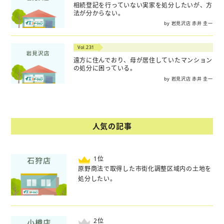
相続登記を行っていない実家を処分したいが、方
法が分からない。
by 岩見沢店 赤井 圭一
Vol.231
遠方に住んでおり、母が居住していたマンション
の処分に困っている。
by 岩見沢店 赤井 圭一
人気の記事
位
原野商法で取得した市街化調整区域内の土地を
処分したい。
位