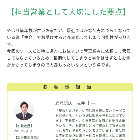
【担当営業として大切にした要点】
やはり築年数が古いお家だと、最近ではかなり売れづらくなって
いる為「仲介」でお受けすると長期化してしまう可能性がありま
す。
今回のケースだと特に遠方にお住まいで管理業者に依頼して管理
してもらっているため、長期化してしまうと劣化はせずともお金
がかかってしまうので大変もったいないという点です。
お客様担当
岩見沢店 赤井 圭一
「安心と喜びを、信用信頼を元に良いサービス
を提供する」という経営理念を当社は掲げてい
ます。不動産という非日常的な商品を扱う企業
だからこそ、お客様にとって安心して頂き信頼
【不動産歴】
される存在でありたいと考えています。高品質
2012年より
な不動産及び関連サービスを皆様にお届け出来
【累計取引件数】