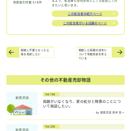
るよう、私自身も会社全体としても成長して行
売買取引件数 618件
きたいと思います。
この担当者の紹介ページ
この担当者がいる店舗のページ
相続し不要となった土
相続した両親の自宅に
地を売却したい
ついて早期売却を考え
ている
その他の不動産売却物語
Vol.183
両親がいなくなり、家の処分と残債のことにつ
いて相談したい。
by 岩見沢店 赤井 圭一
Vol.202