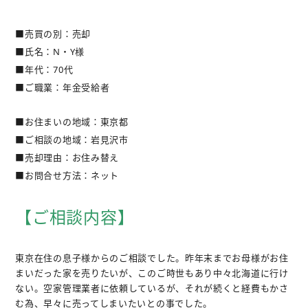
不動産購入
■売買の別：売却
■氏名：N・Y様
不動産
管理相談
■年代：70代
■ご職業：年金受給者
会社案内
■お住まいの地域：東京都
■ご相談の地域：岩見沢市
■売却理由：お住み替え
■お問合せ方法：ネット
【ご相談内容】
東京在住の息子様からのご相談でした。昨年末までお母様がお住
まいだった家を売りたいが、このご時世もあり中々北海道に行け
ない。空家管理業者に依頼しているが、それが続くと経費もかさ
む為、早々に売ってしまいたいとの事でした。