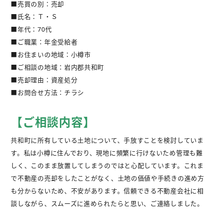
■売買の別：売却
不動産購入
■氏名：Ｔ・Ｓ
■年代：70代
不動産
管理相談
■ご職業：年金受給者
■お住まいの地域：小樽市
会社案内
■ご相談の地域：岩内郡共和町
■売却理由：資産処分
■お問合せ方法：チラシ
【ご相談内容】
共和町に所有している土地について、手放すことを検討していま
す。私は小樽に住んでおり、現地に頻繁に行けないため管理も難
しく、このまま放置してしまうのではと心配しています。これま
で不動産の売却をしたことがなく、土地の価値や手続きの進め方
も分からないため、不安があります。信頼できる不動産会社に相
談しながら、スムーズに進められたらと思い、ご連絡しました。