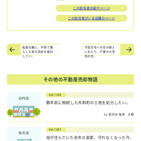
この担当者の紹介ページ
この担当者がいる店舗のページ
転勤を機に、平取で購
市営住宅への住み替え
入した家の売却を検討
にあたり、戸建の大至
してい...
急の売...
その他の不動産売却物語
Vol.1169
数年前に相続した共和町の土地を処分したい。
by 岩内店 梅津 大樹
Vol.1287
母が住んでいた余市の実家、守れなくなった今、