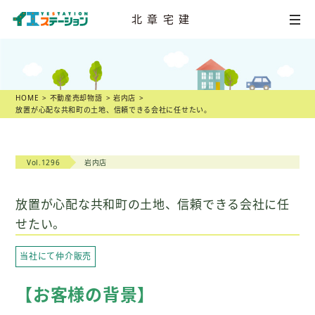
北章宅建
HOME
不動産
売却相談
HOME
不動産売却物語
岩内店
放置が心配な共和町の土地、信頼できる会社に任せたい。
店舗一覧
スタッフ紹介
Vol.1296
岩内店
不動産
売却物語
放置が心配な共和町の土地、信頼できる会社に任
せたい。
不動産市況
当社にて仲介販売
不動産売却の
ヒント
【お客様の背景】
スタッフ
ブログ