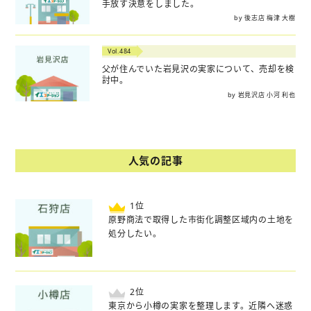
手放す決意をしました。
by 後志店 梅津 大樹
Vol.484
父が住んでいた岩見沢の実家について、売却を検
討中。
by 岩見沢店 小河 利也
人気の記事
位
原野商法で取得した市街化調整区域内の土地を
処分したい。
位
東京から小樽の実家を整理します。近隣へ迷惑