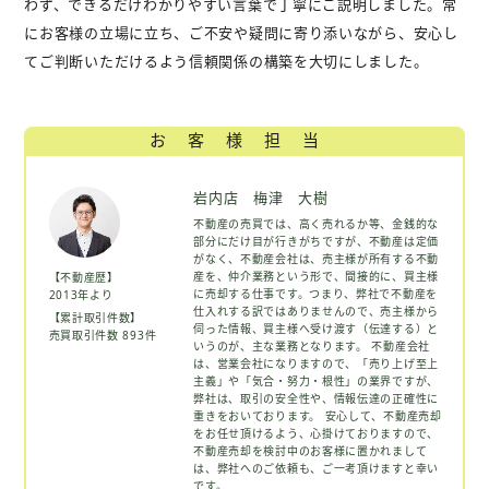
わず、できるだけわかりやすい言葉で丁寧にご説明しました。常
にお客様の立場に立ち、ご不安や疑問に寄り添いながら、安心し
てご判断いただけるよう信頼関係の構築を大切にしました。
お客様担当
岩内店 梅津 大樹
不動産の売買では、高く売れるか等、金銭的な
部分にだけ目が行きがちですが、不動産は定価
がなく、不動産会社は、売主様が所有する不動
産を、仲介業務という形で、間接的に、買主様
【不動産歴】
に売却する仕事です。つまり、弊社で不動産を
2013年より
仕入れする訳ではありませんので、売主様から
【累計取引件数】
伺った情報、買主様へ受け渡す（伝達する）と
売買取引件数 893件
いうのが、主な業務となります。 不動産会社
は、営業会社になりますので、「売り上げ至上
主義」や「気合・努力・根性」の業界ですが、
弊社は、取引の安全性や、情報伝達の正確性に
重きをおいております。 安心して、不動産売却
をお任せ頂けるよう、心掛けておりますので、
不動産売却を検討中のお客様に置かれまして
は、弊社へのご依頼も、ご一考頂けますと幸い
です。