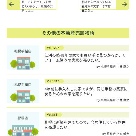
栗山で夫を亡くし子供
相続するか迷っている
と2人暮らし、札幌の実
岩見沢の実家、まずは
家に戻...
査定を...
その他の不動産売却物語
Vol.1267
江別の築49年の家でも買い手は見つかるか、リ
フォーム済みの実家を売りたい。
by 札幌手稲店 小林 康之
Vol.1242
4年前に手入れした家ですが、同じ手稲の実家に
戻るため今の家を売りたい。
by 札幌手稲店 小林 康之
Vol.868
札幌に新築を建てたので、今居住している物件
を売却したい。
by 留萌店 上家 郁也