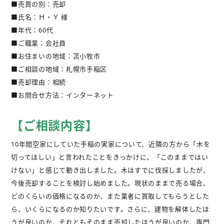
■売買の別：売却
不動産購入
■氏名：Ｈ・Ｙ 様
■年代：60代
不動産
管理相談
■ご職業：会社員
■お住まいの地域：苫小牧市
会社案内
■ご相談の地域：札幌市手稲区
■売却理由：相続
■お問合せ方法：インターネット
【ご相談内容】
10年間空家にしていた手稲の実家について、近隣の方から「木を
切ってほしい」と言われたことをきっかけに、「このままではい
けない」と感じて動き出しました。木はすでに伐採しましたが、
今後売却することを検討し始めました。現状のままで売る場合、
どのくらいの価格になるのか、また業者に買取してもらうとした
ら、いくらになるのか知りたいです。さらに、建物を解体したほ
うが良いのか、それともそのまま売却したほうが良いのか、専門