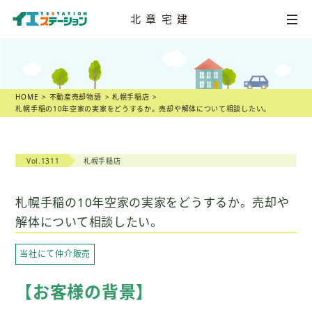
北章宅建
HOME
不動産
売却相談
HOME
不動産売却物語
札幌手稲店
札幌手稲の10年空家の実家をどうするか。売却や解体について相談したい。
店舗一覧
スタッフ紹介
Vol.1311
札幌手稲店
不動産
売却物語
札幌手稲の10年空家の実家をどうするか。売却や
解体について相談したい。
不動産市況
当社にて仲介販売
不動産売却の
ヒント
【お客様の背景】
スタッフ
ブログ