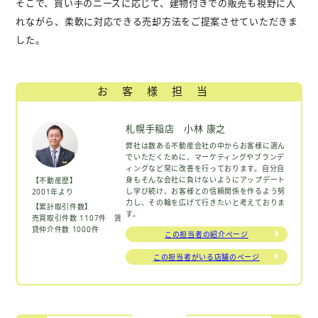
そこで、買い手のニーズに応じて、建物付きでの販売も視野に入
れながら、柔軟に対応できる売却方法をご提案させていただきま
した。
お客様担当
札幌手稲店 小林 康之
弊社は数ある不動産会社の中からお客様に選ん
でいただくために、マーケティングやブランデ
ィングなど常に改善を行っております。自分自
身もそんな会社に負けないようにアップデート
【不動産歴】
し学び続け、お客様との信頼関係を作るよう努
2001年より
力し、その輪を広げて行きたいと考えておりま
【累計取引件数】
す。
売買取引件数 1107件 賃
貸仲介件数 1000件
この担当者の紹介ページ
この担当者がいる店舗のページ