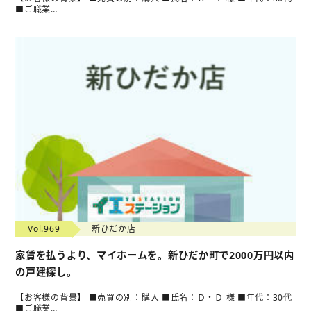
■ご職業…
Vol.969
新ひだか店
家賃を払うより、マイホームを。新ひだか町で2000万円以内
の戸建探し。
【お客様の背景】 ■売買の別：購入 ■氏名：Ｄ・Ｄ 様 ■年代：30代
■ご職業…