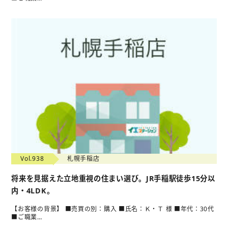
Vol.938
札幌手稲店
将来を見据えた立地重視の住まい選び。JR手稲駅徒歩15分以
内・4LDK。
【お客様の背景】 ■売買の別：購入 ■氏名：Ｋ・Ｔ 様 ■年代：30代
■ご職業…