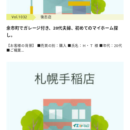
Vol.1032
後志店
余市町でガレージ付き、20代夫婦、初めてのマイホーム探
し。
【お客様の背景】 ■売買の別：購入 ■氏名：Ｈ・Ｔ 様 ■年代：20代
■ご職業…