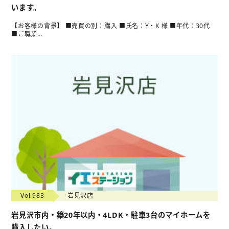
います。
【お客様の背景】 ■売買の別：購入 ■氏名：Y・K 様 ■年代：30代
■ご職業…
Vol.983
岩見沢店
岩見沢市内・築20年以内・4LDK・駐車3台のマイホームを
購入したい。