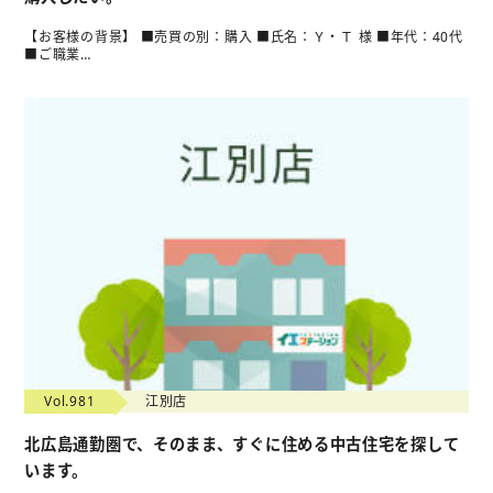
【お客様の背景】 ■売買の別：購入 ■氏名：Ｙ・Ｔ 様 ■年代：40代
■ご職業…
Vol.981
江別店
北広島通勤圏で、そのまま、すぐに住める中古住宅を探して
います。