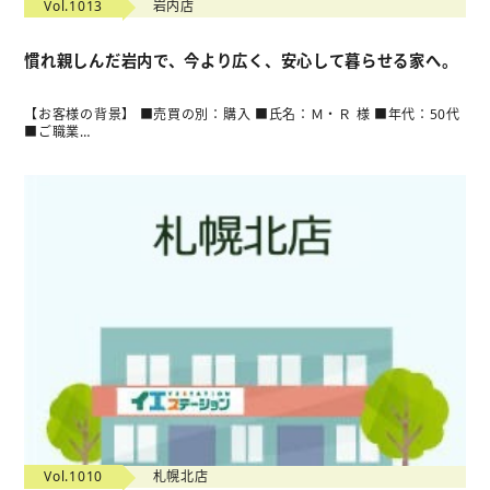
Vol.1013
岩内店
慣れ親しんだ岩内で、今より広く、安心して暮らせる家へ。
【お客様の背景】 ■売買の別：購入 ■氏名：Ｍ・Ｒ 様 ■年代：50代
■ご職業…
Vol.1010
札幌北店