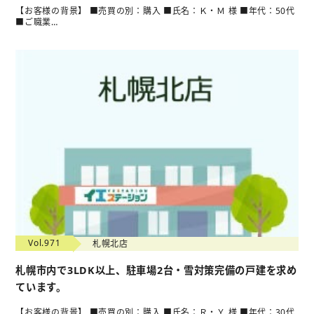
【お客様の背景】 ■売買の別：購入 ■氏名：Ｋ・Ｍ 様 ■年代：50代
■ご職業…
Vol.971
札幌北店
札幌市内で3LDK以上、駐車場2台・雪対策完備の戸建を求め
ています。
【お客様の背景】 ■売買の別：購入 ■氏名：Ｒ・Ｙ 様 ■年代：30代