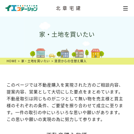
北章宅建
HOME
家・土地を買いたい
不動産
売却相談
店舗一覧
HOME
家・土地を買いたい
賃貸からの住替え購入
スタッフ紹介
不動産
売却物語
このページでは不動産購入を実現された方の
ご相談内容、
提案内容、営業として大切にした要点をまとめています。
不動産取引は同じものが二つとして無い物を売主様と買主
不動産市況
様のそれぞれの条件、ご要望を擦り合わせて成立に至りま
す。一件の取引の中にいろいろな思いや願いがあります。
不動産売却の
ヒント
この思いや願いの実現の為に努力して参ります。
スタッフ
ブログ