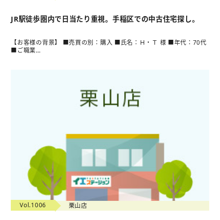
JR駅徒歩圏内で日当たり重視。手稲区での中古住宅探し。
【お客様の背景】 ■売買の別：購入 ■氏名：Ｈ・Ｔ 様 ■年代：70代
■ご職業…
Vol.1006
栗山店