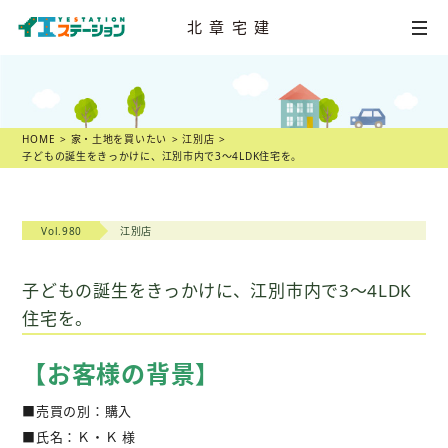
北章宅建
HOME
不動産
売却相談
HOME
家・土地を買いたい
江別店
子どもの誕生をきっかけに、江別市内で3～4LDK住宅を。
店舗一覧
スタッフ紹介
Vol.980
江別店
不動産
売却物語
子どもの誕生をきっかけに、江別市内で3～4LDK
住宅を。
不動産市況
【お客様の背景】
不動産売却の
ヒント
■売買の別：購入
スタッフ
ブログ
■氏名：Ｋ・Ｋ 様