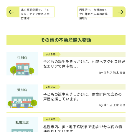
北広島通勤圏で、その
岩見沢で、市街地から
まま、すぐに住める中
少し離れた広めの新築
古住宅...
用地を...
その他の不動産購入物語
Vol.899
子どもの誕生をきっかけに、札幌へアクセス良好
なエリアで住宅探し。
by 江別店 鈴木 良幸
Vol.952
子どもの誕生をきっかけに、雨竜町内で広めの
戸建を探しています。
by 滝川店 上家 郁也
Vol.901
札幌市内、JR・地下鉄駅まで徒歩15分以内の物
件を探しています。