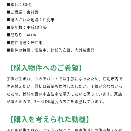
■年代：30代
不動産購入
■ご職業：会社員
■購入された地域：江別市
不動産
管理相談
■築年数：平成10年築
■間取り：4LDK
会社案内
■物件用途：居住用
■物件の特徴：居住中、比較的安価、内外装良好
【購入物件へのご希望】
子供が生まれ、今のアパートでは手狭になったため、江別市内で
住み替えたい。最初は新築も検討しましたが、予算が合わなかっ
たため、状態の良い中古住宅を購入したいと思っています。家族
が増えたので、3～4LDK程度の広さを希望しています。
【購入を考えられた動機】
子どもが生まれることをきっかけに、戸建住宅への住み替えを考