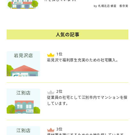
by 札幌北店 蛸星 香奈実
人気の記事
位
岩見沢で福利厚生充実のための社宅購入。
位
従業員の社宅として江別市内でマンションを探
しています。
位