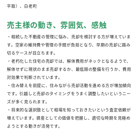
平取）、白老町
不動産購入
売主様の動き、雰囲気、感触
不動産
管理相談
・相続した不動産の管理に悩み、売却を検討する方が増えていま
会社案内
す。空家の維持費や管理の手間が負担となり、早期の売却に踏み
切るケースが目立ちます。
・老朽化した住宅の売却では、解体費用がネックとなるようで、
解体せずに現状のまま売却するか、最低限の整備を行うか、費用
対効果で判断されています。
・住み替えを前提に、住みながら売却活動を進める方が増加傾向
です。引越しと売却のタイミングをうまく調整したいというニー
ズが多く見られます。
・将来的な選択肢として相場を知っておきたいという査定依頼が
増えています。資産としての価値を把握し、適切な時期を見極め
ようとする動きが活発です。