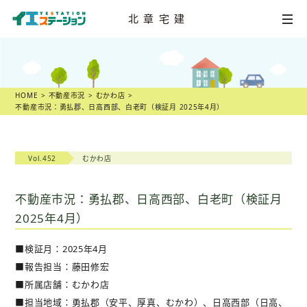
北章宅建
HOME
不動産
売却相談
HOME
不動産市況
むかわ店
不動産市況：勇払郡、日高西部、白老町（検証月 2025年4月）
店舗一覧
スタッフ紹介
Vol.452
むかわ店
不動産
売却物語
不動産市況：勇払郡、日高西部、白老町（検証月
2025年4月）
不動産市況
■検証月：2025年4月
不動産売却の
ヒント
■報告担当：藤田修宏
■所属店舗：むかわ店
スタッフ
ブログ
■担当地域：勇払郡（安平、厚真、むかわ）、日高西部（日高、