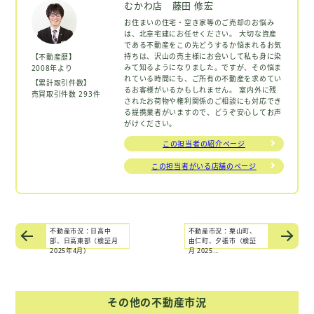
むかわ店 藤田 修宏
お住まいの住宅・空き家等のご売却のお悩み
は、北章宅建にお任せください。 大切な資産
である不動産をこの先どうするか悩まれるお気
持ちは、沢山の売主様にお会いして私も身に染
【不動産歴】
みて知るようになりました。ですが、その悩ま
2008年より
れている時間にも、ご所有の不動産を求めてい
【累計取引件数】
るお客様がいるかもしれません。 室内外に残
売買取引件数 293件
されたお荷物や権利関係のご相談にも対応でき
る提携業者がいますので、どうぞ安心してお声
がけください。
この担当者の紹介ページ
この担当者がいる店舗のページ
不動産市況：日高中
不動産市況：栗山町、
部、日高東部（検証月
由仁町、夕張市（検証
2025年4月）
月 2025...
その他の不動産市況