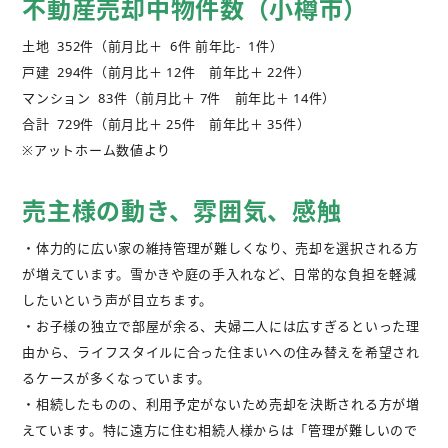
不動産売却中物件数（小樽市）
不動産購入
土地 352件（前月比＋ 6件 前年比- 1件）
戸建 294件（前月比＋ 12件 前年比＋ 22件）
不動産
管理相談
マンション 83件（前月比＋ 7件 前年比＋ 14件）
合計 729件（前月比＋ 25件 前年比＋ 35件）
会社案内
※アットホーム数値より
売主様の動き、雰囲気、感触
・体力的に広い家の維持管理が難しくなり、売却を選択される方
が増えています。雪かきや庭の手入れなど、日常的な負担を軽減
したいという声が目立ちます。
・お子様の独立で部屋が余る、夫婦二人には広すぎるといった理
由から、ライフスタイルに合った住まいへの住み替えを希望され
るケースが多くなっています。
・相続したものの、利用予定がないため売却を決断される方が増
えています。特に遠方に住む相続人様からは「管理が難しいので