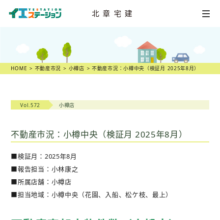
北章宅建
HOME
不動産
売却相談
HOME
不動産市況
小樽店
不動産市況：小樽中央（検証月 2025年8月）
店舗一覧
Vol.572
小樽店
スタッフ紹介
不動産市況：小樽中央（検証月 2025年8月）
不動産
売却物語
■検証月：2025年8月
不動産市況
■報告担当：小林康之
■所属店舗：小樽店
不動産売却の
ヒント
■担当地域：小樽中央（花園、入船、松ケ枝、最上）
スタッフ
ブログ