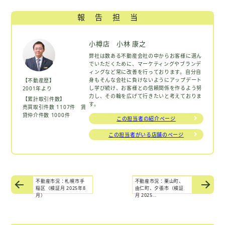
報告担当
小樽店 小林 康之
弊社は数ある不動産会社の中からお客様に選ん
でいただくために、マーケティングやブランデ
ィングなど常に改善を行っております。自分自
身もそんな会社に負けないようにアップデート
【不動産歴】
し学び続け、お客様との信頼関係を作るよう努
2001年より
力し、その輪を広げて行きたいと考えておりま
【累計取引件数】
す。
売買取引件数 1107件 賃
貸仲介件数 1000件
この担当者の紹介ページ
この担当者がいる店舗のページ
不動産市況：札幌市手
不動産市況：栗山町、
稲区（検証月 2025年8
由仁町、夕張市（検証
月）
月 2025...