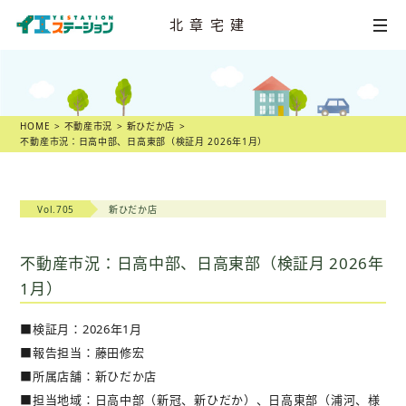
北章宅建
HOME
不動産
売却相談
HOME
不動産市況
新ひだか店
不動産市況：日高中部、日高東部（検証月 2026年1月）
店舗一覧
スタッフ紹介
Vol.705
新ひだか店
不動産
売却物語
不動産市況：日高中部、日高東部（検証月 2026年
1月）
不動産市況
■検証月：2026年1月
不動産売却の
ヒント
■報告担当：藤田修宏
■所属店舗：新ひだか店
スタッフ
ブログ
■担当地域：日高中部（新冠、新ひだか）、日高東部（浦河、様