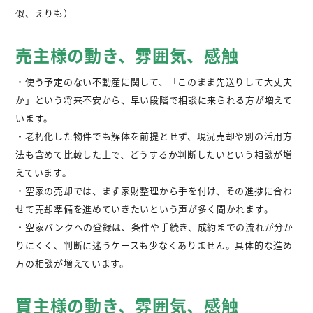
似、えりも）
不動産購入
売主様の動き、雰囲気、感触
不動産
管理相談
・使う予定のない不動産に関して、「このまま先送りして大丈夫
会社案内
か」という将来不安から、早い段階で相談に来られる方が増えて
います。
・老朽化した物件でも解体を前提とせず、現況売却や別の活用方
法も含めて比較した上で、どうするか判断したいという相談が増
えています。
・空家の売却では、まず家財整理から手を付け、その進捗に合わ
せて売却準備を進めていきたいという声が多く聞かれます。
・空家バンクへの登録は、条件や手続き、成約までの流れが分か
りにくく、判断に迷うケースも少なくありません。具体的な進め
方の相談が増えています。
買主様の動き、雰囲気、感触