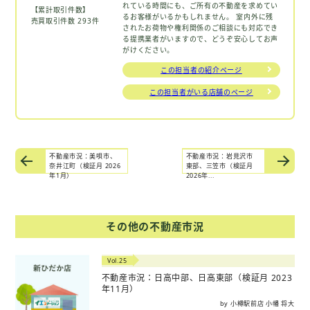
れている時間にも、ご所有の不動産を求めてい
【累計取引件数】
るお客様がいるかもしれません。 室内外に残
売買取引件数 293件
されたお荷物や権利関係のご相談にも対応でき
る提携業者がいますので、どうぞ安心してお声
がけください。
この担当者の紹介ページ
この担当者がいる店舗のページ
不動産市況：美唄市、
不動産市況：岩見沢市
奈井江町（検証月 2026
東部、三笠市（検証月
年1月）
2026年...
その他の不動産市況
Vol.25
不動産市況：日高中部、日高東部（検証月 2023
年11月）
by 小樽駅前店 小幡 将大