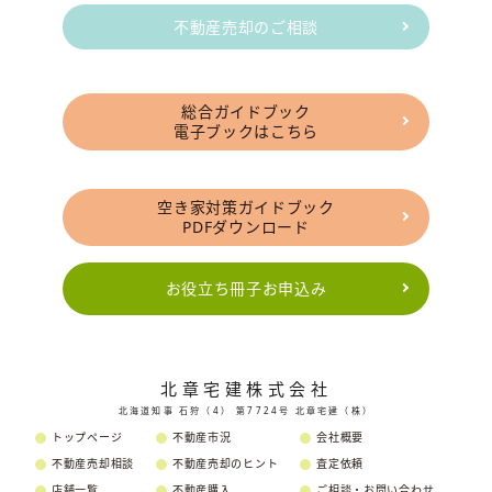
不動産売却のご相談
総合ガイドブック
電子ブックはこちら
空き家対策ガイドブック
PDFダウンロード
お役立ち冊子お申込み
北章宅建株式会社
北海道知事 石狩（4） 第7724号 北章宅建（株）
トップページ
不動産市況
会社概要
不動産売却相談
不動産売却のヒント
査定依頼
店舗一覧
不動産購入
ご相談・お問い合わせ