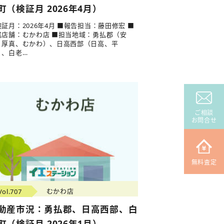
町（検証月 2026年4月）
証月：2026年4月 ■報告担当：藤田修宏 ■
属店舗：むかわ店 ■担当地域：勇払郡（安
、厚真、むかわ）、日高西部（日高、平
）、白老…
ご相談
お問合せ
無料査定
Vol.707
むかわ店
動産市況：勇払郡、日高西部、白
町（検証月 2026年1月）