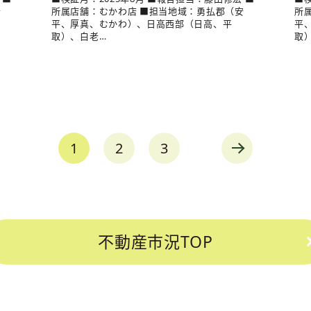
安
所属店舗：むかわ店 ■担当地域：勇払郡（安
所
平、厚真、むかわ）、日高西部（日高、平
平
取）、白老…
取
1
2
3
next
不動産市況TOP