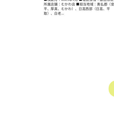
所属店舗：むかわ店 ■担当地域：勇払郡（
平、厚真、むかわ）、日高西部（日高、平
取）、白老…