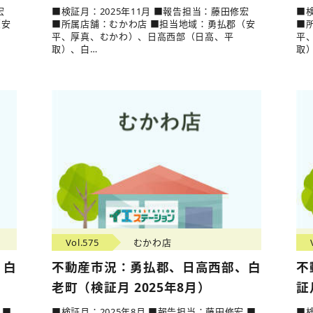
宏
■検証月：2025年11月 ■報告担当：藤田修宏
■検
（安
■所属店舗：むかわ店 ■担当地域：勇払郡（安
■
平、厚真、むかわ）、日高西部（日高、平
平
取）、白…
取
Vol.575
むかわ店
、白
不動産市況：勇払郡、日高西部、白
不
老町（検証月 2025年8月）
証
 ■
■検証月：2025年8月 ■報告担当：藤田修宏 ■
■検