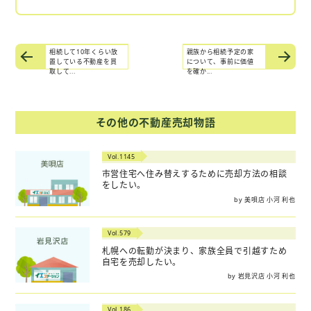
相続して10年くらい放
親族から相続予定の家
置している不動産を買
について、事前に価値
取して...
を確か...
その他の不動産売却物語
Vol.1145
市営住宅へ住み替えするために売却方法の相談
をしたい。
by 美唄店 小河 利也
Vol.579
札幌への転勤が決まり、家族全員で引越すため
自宅を売却したい。
by 岩見沢店 小河 利也
Vol.186