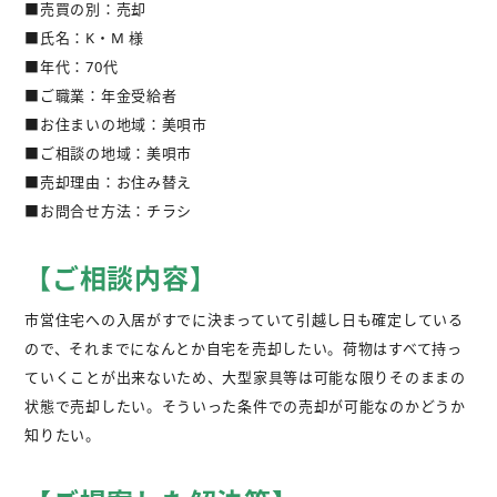
■売買の別：売却
不動産購入
■氏名：K・M 様
■年代：70代
不動産
管理相談
■ご職業：年金受給者
■お住まいの地域：美唄市
会社案内
■ご相談の地域：美唄市
■売却理由：お住み替え
■お問合せ方法：チラシ
【ご相談内容】
市営住宅への入居がすでに決まっていて引越し日も確定している
ので、それまでになんとか自宅を売却したい。荷物はすべて持っ
ていくことが出来ないため、大型家具等は可能な限りそのままの
状態で売却したい。そういった条件での売却が可能なのかどうか
知りたい。