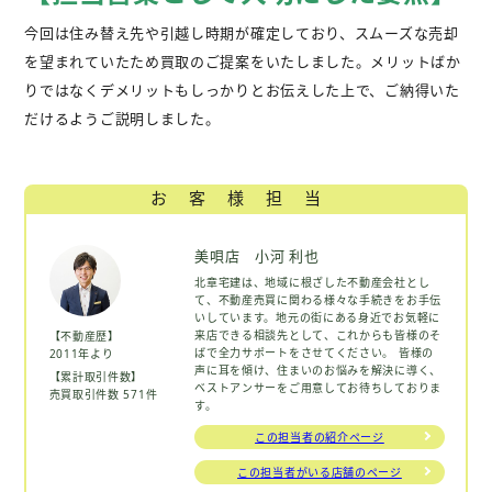
今回は住み替え先や引越し時期が確定しており、スムーズな売却
を望まれていたため買取のご提案をいたしました。メリットばか
りではなくデメリットもしっかりとお伝えした上で、ご納得いた
だけるようご説明しました。
お客様担当
美唄店 小河 利也
北章宅建は、地域に根ざした不動産会社とし
て、不動産売買に関わる様々な手続きをお手伝
いしています。地元の街にある身近でお気軽に
来店できる相談先として、これからも皆様のそ
【不動産歴】
ばで全力サポートをさせてください。 皆様の
2011年より
声に耳を傾け、住まいのお悩みを解決に導く、
【累計取引件数】
ベストアンサーをご用意してお待ちしておりま
売買取引件数 571件
す。
この担当者の紹介ページ
この担当者がいる店舗のページ