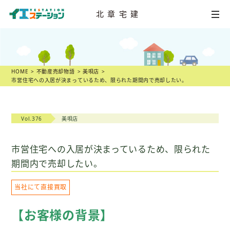
北章宅建
HOME
不動産
売却相談
HOME
不動産売却物語
美唄店
市営住宅への入居が決まっているため、限られた期間内で売却したい。
店舗一覧
スタッフ紹介
Vol.376
美唄店
不動産
売却物語
市営住宅への入居が決まっているため、限られた
期間内で売却したい。
不動産市況
当社にて直接買取
不動産売却の
ヒント
【お客様の背景】
スタッフ
ブログ