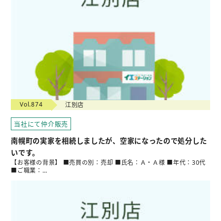
Vol.874
江別店
当社にて仲介販売
南幌町の実家を相続しましたが、空家になったので処分した
いです。
【お客様の背景】 ■売買の別：売却 ■氏名：Ａ・Ａ様 ■年代：30代
■ご職業：…