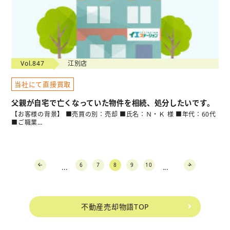
Vol.847
江別店
当社にて直接買取
父親が自宅で亡くなっていた物件を相続、処分したいです。
【お客様の背景】 ■売買の別：売却 ■氏名：Ｎ・Ｋ 様 ■年代：60代
■ご職業…
6
7
8
9
10
...
...
prev
next
不動産売却物語TOP