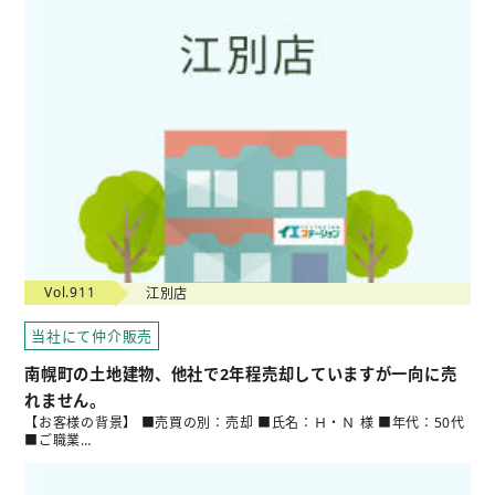
Vol.911
江別店
当社にて仲介販売
南幌町の土地建物、他社で2年程売却していますが一向に売
れません。
【お客様の背景】 ■売買の別：売却 ■氏名：Ｈ・Ｎ 様 ■年代：50代
■ご職業…