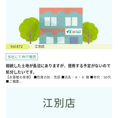
Vol.872
江別店
当社にて仲介販売
相続した土地が長沼にありますが、使用する予定がないので
処分したいです。
【お客様の背景】 ■売買の別：売却 ■氏名：Ｋ・Ｋ 様 ■年代：50代
■ご職業…