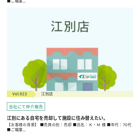
■ご職業…
Vol.923
江別店
当社にて仲介販売
江別にある自宅を売却して施設に住み替えたい。
【お客様の背景】 ■売買の別：売却 ■氏名：Ｋ・Ｍ 様 ■年代：70代
■ご職業…