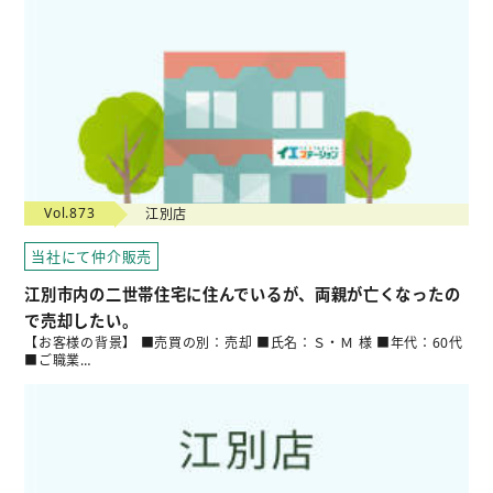
Vol.873
江別店
当社にて仲介販売
江別市内の二世帯住宅に住んでいるが、両親が亡くなったの
で売却したい。
【お客様の背景】 ■売買の別：売却 ■氏名：Ｓ・Ｍ 様 ■年代：60代
■ご職業…