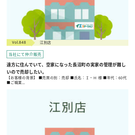
Vol.848
江別店
当社にて仲介販売
遠方に住んでいて、空家になった長沼町の実家の管理が難し
いので売却したい。
【お客様の背景】 ■売買の別：売却 ■氏名：Ｉ・Ｈ 様 ■年代：60代
■ご職業…