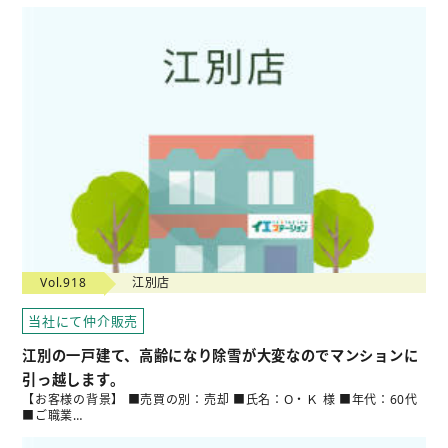
Vol.918
江別店
当社にて仲介販売
江別の一戸建て、高齢になり除雪が大変なのでマンションに
引っ越します。
【お客様の背景】 ■売買の別：売却 ■氏名：O・Ｋ 様 ■年代：60代
■ご職業…