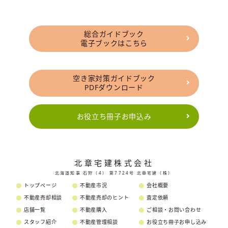
総合ガイドブック
電子ブックはこちら
空き家対策ガイドブック
PDFダウンロード
お役立ち冊子お申込み
北章宅建株式会社
北海道知事 石狩（4） 第7724号 北章宅建（株）
トップページ
不動産市況
会社概要
不動産売却相談
不動産売却のヒント
査定依頼
店舗一覧
不動産購入
ご相談・お問い合わせ
スタッフ紹介
不動産管理相談
お役立ち冊子お申し込み