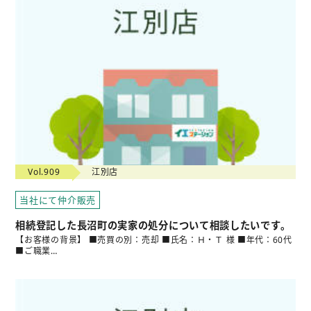
Vol.909
江別店
当社にて仲介販売
相続登記した長沼町の実家の処分について相談したいです。
【お客様の背景】 ■売買の別：売却 ■氏名：Ｈ・Ｔ 様 ■年代：60代
■ご職業…