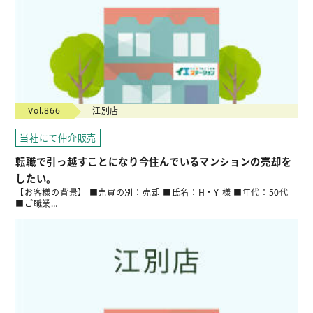
Vol.866
江別店
当社にて仲介販売
転職で引っ越すことになり今住んでいるマンションの売却を
したい。
【お客様の背景】 ■売買の別：売却 ■氏名：H・Y 様 ■年代：50代
■ご職業…