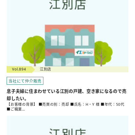
Vol.894
江別店
当社にて仲介販売
息子夫婦に住まわせている江別の戸建、空き家になるので売
却したい。
【お客様の背景】 ■売買の別：売却 ■氏名：H・Y 様 ■年代：50代
■ご職業…