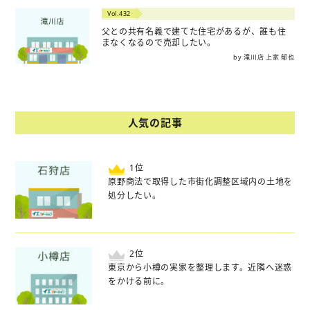
Vol.432
父との共有名義で建てた住宅があるが、誰も住
まなくなるので売却したい。
by 滝川店 上家 郁也
人気の記事
位
原野商法で取得した市街化調整区域内の土地を
処分したい。
位
東京から小樽の実家を整理します。近隣へ迷惑
をかける前に。