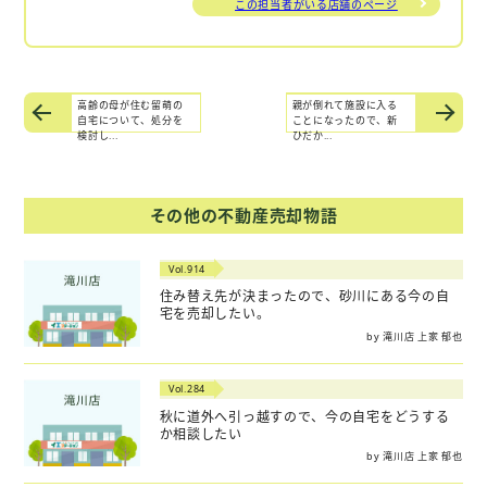
この担当者がいる店舗のページ
高齢の母が住む留萌の
親が倒れて施設に入る
自宅について、処分を
ことになったので、新
検討し...
ひだか...
その他の不動産売却物語
Vol.914
住み替え先が決まったので、砂川にある今の自
宅を売却したい。
by 滝川店 上家 郁也
Vol.284
秋に道外へ引っ越すので、今の自宅をどうする
か相談したい
by 滝川店 上家 郁也