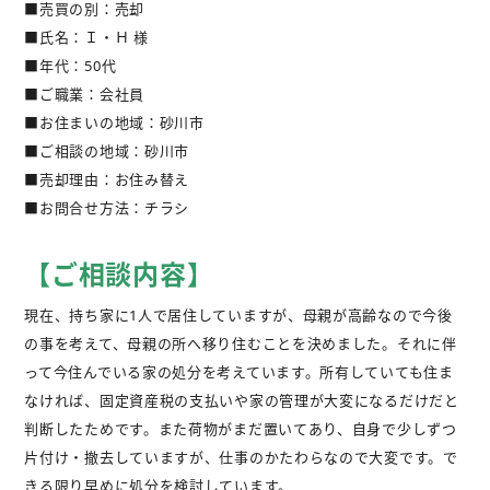
■売買の別：売却
不動産購入
■氏名：Ｉ・Ｈ 様
■年代：50代
不動産
管理相談
■ご職業：会社員
■お住まいの地域：砂川市
会社案内
■ご相談の地域：砂川市
■売却理由：お住み替え
■お問合せ方法：チラシ
【ご相談内容】
現在、持ち家に1人で居住していますが、母親が高齢なので今後
の事を考えて、母親の所へ移り住むことを決めました。それに伴
って今住んでいる家の処分を考えています。所有していても住ま
なければ、固定資産税の支払いや家の管理が大変になるだけだと
判断したためです。また荷物がまだ置いてあり、自身で少しずつ
片付け・撤去していますが、仕事のかたわらなので大変です。で
きる限り早めに処分を検討しています。