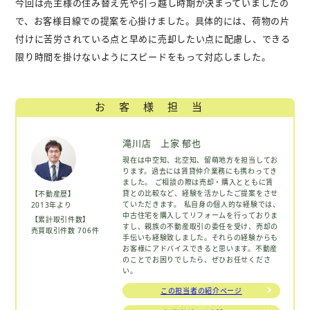
今回は売主様の住み替え先や引っ越し時期が決まっていましたの
で、お客様目線での提案を心掛けました。具体的には、荷物の片
付けに苦労されている点と早めに売却したい点に配慮し、できる
限り時間を掛けないようにスピードをもって対応しました。
お客様担当
滝川店 上家 郁也
現在は中空知、北空知、留萌地方を担当してお
ります。過去には賃貸仲介業務にも携わってき
ました。 ご相談の際は売却・購入とともに賃
貸との比較など、経験を活かしたご提案をさせ
【不動産歴】
ていただきます。 私自身の個人的な経験では、
2013年より
中古住宅を購入してリフォームを行っておりま
【累計取引件数】
すし、親族の不動産取引の委任を受け、売却の
売買取引件数 706件
手伝いも経験致しました。それらの経験からも
お客様にアドバイスできると思います。不動産
のことでお困りでしたら、ぜひお任せくださ
い。
この担当者の紹介ページ