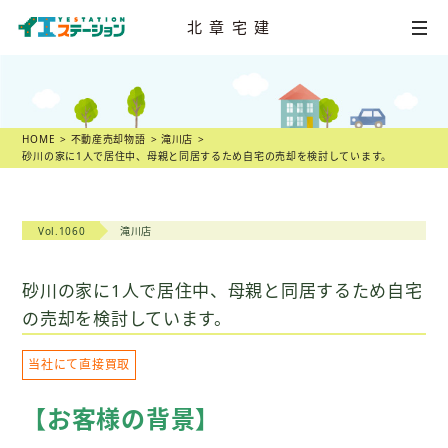
北章宅建
HOME
不動産
売却相談
HOME
不動産売却物語
滝川店
砂川の家に1人で居住中、母親と同居するため自宅の売却を検討しています。
店舗一覧
スタッフ紹介
Vol.1060
滝川店
不動産
売却物語
砂川の家に1人で居住中、母親と同居するため自宅
の売却を検討しています。
不動産市況
当社にて直接買取
不動産売却の
ヒント
【お客様の背景】
スタッフ
ブログ