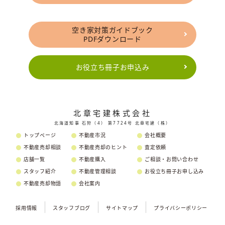
空き家対策ガイドブック
PDFダウンロード
お役立ち冊子お申込み
北章宅建株式会社
北海道知事 石狩（4） 第7724号 北章宅建（株）
トップページ
不動産市況
会社概要
不動産売却相談
不動産売却のヒント
査定依頼
店舗一覧
不動産購入
ご相談・お問い合わせ
スタッフ紹介
不動産管理相談
お役立ち冊子お申し込み
不動産売却物語
会社案内
採用情報
スタッフブログ
サイトマップ
プライバシーポリシー