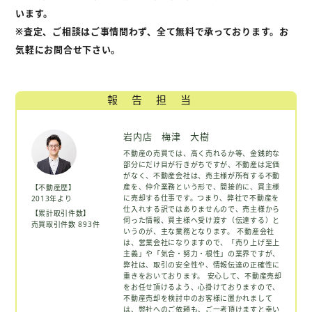
います。
※査定、ご相談はご事情問わず、全て無料で承っております。お
気軽にお問合せ下さい。
報告担当
岩内店 梅津 大樹
不動産の売買では、高く売れるか等、金銭的な
部分にだけ目が行きがちですが、不動産は定価
がなく、不動産会社は、売主様が所有する不動
産を、仲介業務という形で、間接的に、買主様
【不動産歴】
に売却する仕事です。つまり、弊社で不動産を
2013年より
仕入れする訳ではありませんので、売主様から
【累計取引件数】
伺った情報、買主様へ受け渡す（伝達する）と
売買取引件数 893件
いうのが、主な業務となります。 不動産会社
は、営業会社になりますので、「売り上げ至上
主義」や「気合・努力・根性」の業界ですが、
弊社は、取引の安全性や、情報伝達の正確性に
重きをおいております。 安心して、不動産売却
をお任せ頂けるよう、心掛けておりますので、
不動産売却を検討中のお客様に置かれまして
は、弊社へのご依頼も、ご一考頂けますと幸い