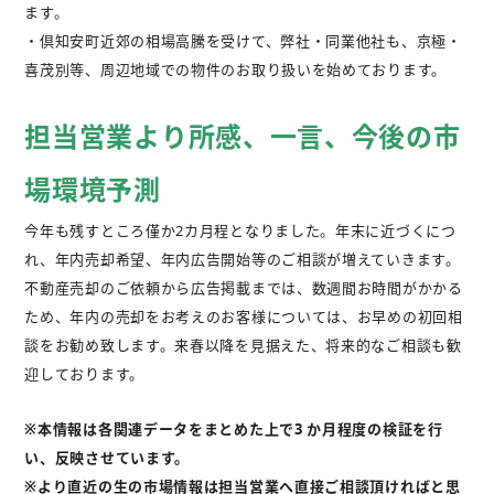
ます。
・倶知安町近郊の相場高騰を受けて、弊社・同業他社も、京極・
喜茂別等、周辺地域での物件のお取り扱いを始めております。
担当営業より所感、一言、今後の市
場環境予測
今年も残すところ僅か2カ月程となりました。年末に近づくにつ
れ、年内売却希望、年内広告開始等のご相談が増えていきます。
不動産売却のご依頼から広告掲載までは、数週間お時間がかかる
ため、年内の売却をお考えのお客様については、お早めの初回相
談をお勧め致します。来春以降を見据えた、将来的なご相談も歓
迎しております。
※本情報は各関連データをまとめた上で3 か月程度の検証を行
い、反映させています。
※より直近の生の市場情報は担当営業へ直接ご相談頂ければと思