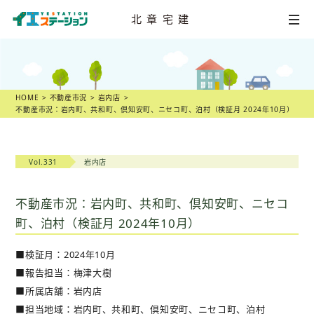
北章宅建
HOME
不動産
売却相談
HOME
不動産市況
岩内店
不動産市況：岩内町、共和町、倶知安町、ニセコ町、泊村（検証月 2024年10月）
店舗一覧
スタッフ紹介
Vol.331
岩内店
不動産
売却物語
不動産市況：岩内町、共和町、倶知安町、ニセコ
町、泊村（検証月 2024年10月）
不動産市況
■検証月：2024年10月
不動産売却の
ヒント
■報告担当：梅津大樹
■所属店舗：岩内店
スタッフ
ブログ
■担当地域：岩内町、共和町、倶知安町、ニセコ町、泊村