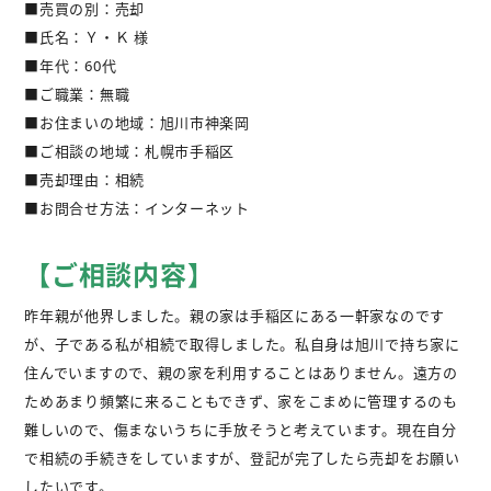
■売買の別：売却
不動産購入
■氏名：Ｙ・Ｋ 様
■年代：60代
不動産
管理相談
■ご職業：無職
■お住まいの地域：旭川市神楽岡
会社案内
■ご相談の地域：札幌市手稲区
■売却理由：相続
■お問合せ方法：インターネット
【ご相談内容】
昨年親が他界しました。親の家は手稲区にある一軒家なのです
が、子である私が相続で取得しました。私自身は旭川で持ち家に
住んでいますので、親の家を利用することはありません。遠方の
ためあまり頻繁に来ることもできず、家をこまめに管理するのも
難しいので、傷まないうちに手放そうと考えています。現在自分
で相続の手続きをしていますが、登記が完了したら売却をお願い
したいです。