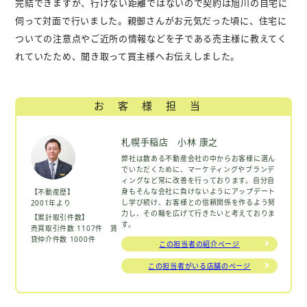
完結できますが、行けない距離ではないので契約は旭川の自宅に
伺って対面で行いました。親御さんがお元気だった頃に、住宅に
ついての注意点やご近所の情報などを子である売主様に教えてく
れていたため、聞き取って買主様へお伝えしました。
お客様担当
札幌手稲店 小林 康之
弊社は数ある不動産会社の中からお客様に選ん
でいただくために、マーケティングやブランデ
ィングなど常に改善を行っております。自分自
身もそんな会社に負けないようにアップデート
【不動産歴】
し学び続け、お客様との信頼関係を作るよう努
2001年より
力し、その輪を広げて行きたいと考えておりま
【累計取引件数】
す。
売買取引件数 1107件 賃
貸仲介件数 1000件
この担当者の紹介ページ
この担当者がいる店舗のページ