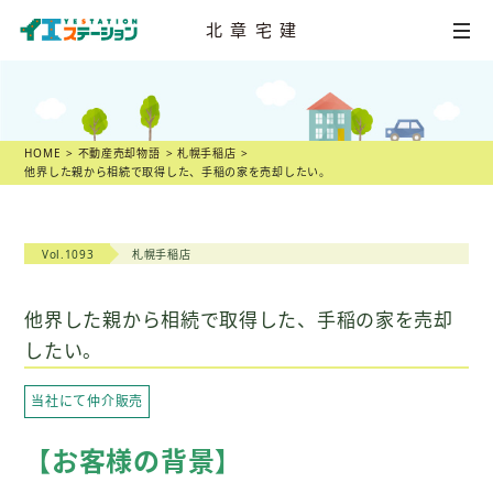
北章宅建
HOME
不動産
売却相談
HOME
不動産売却物語
札幌手稲店
他界した親から相続で取得した、手稲の家を売却したい。
店舗一覧
スタッフ紹介
Vol.1093
札幌手稲店
不動産
売却物語
他界した親から相続で取得した、手稲の家を売却
したい。
不動産市況
当社にて仲介販売
不動産売却の
ヒント
【お客様の背景】
スタッフ
ブログ