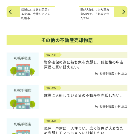
横浜にいる娘と同居す
親が入院しており戻れ
るため、今住んでいる
ないので、それまで住
札幌市...
んでい...
その他の不動産売却物語
Vol.238
資金確保の為に持ち家を売却し、低価格の中古
戸建に買い替えたい。
by 札幌手稲店 小林 康之
Vol.297
施設に入所している父の不動産を売却したい。
by 札幌手稲店 小林 康之
Vol.224
現在一戸建に一人住まい。広く管理が大変なた
め売却してマンションに引越したい。