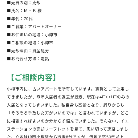
■売買の別：売却
不動産購入
■氏名：Ｍ・Ｋ 様
■年代：70代
不動産
管理相談
■ご職業：アパートオーナー
■お住まいの地域：小樽市
会社案内
■ご相談の地域：小樽市
■売却理由：資産処分
■お問合せ方法：電話
【ご相談内容】
小樽市内に、古いアパートを所有しています。賃貸として運用し
てきましたが、昨年入居者の退去が続き、現在は4戸中1戸のみの
入居となってしまいました。私自身も高齢となり、周りからも
「そろそろ手放した方がいいのでは」と言われていますが、どこ
に相談すればよいのか分からず悩んでいました。そんな中、イエ
ステーションの売却リーフレットを見て、思い切って連絡しまし
た。立地はJR南小樽駅から徒歩8分ですが、借地で築50年以上、