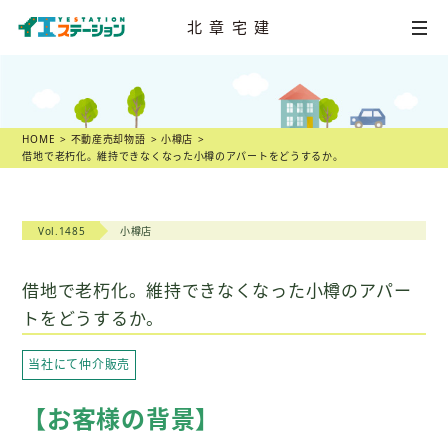
北章宅建
HOME
不動産
売却相談
HOME
不動産売却物語
小樽店
借地で老朽化。維持できなくなった小樽のアパートをどうするか。
店舗一覧
スタッフ紹介
Vol.1485
小樽店
不動産
売却物語
借地で老朽化。維持できなくなった小樽のアパー
トをどうするか。
不動産市況
当社にて仲介販売
不動産売却の
ヒント
【お客様の背景】
スタッフ
ブログ