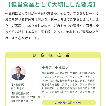
【担当営業として大切にした要点】
売主様にとって何が一番良い方法か、そして、できるだけ手元に
お金を残せる進め方は何かを、第一に考えてご提案しました。ま
た、ご高齢でもありましたので、ご自宅までの送迎や、耳元でゆ
っくりお話しするなど、売主様にとって、安心してご理解いただ
けるよう心がけました。
お客様担当
小樽店 小林 康之
弊社は数ある不動産会社の中からお客様に選ん
でいただくために、マーケティングやブランデ
ィングなど常に改善を行っております。自分自
身もそんな会社に負けないようにアップデート
【不動産歴】
し学び続け、お客様との信頼関係を作るよう努
2001年より
力し、その輪を広げて行きたいと考えておりま
【累計取引件数】
す。
売買取引件数 1107件 賃
貸仲介件数 1000件
この担当者の紹介ページ