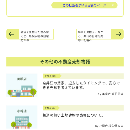
この担当者がいる店舗のページ
老後を見据えた住み替
将来を見据え、今か
えと、札幌手稲の自宅
ら、栗山の自宅を売
売却の...
却・札幌へ...
その他の不動産売却物語
Vol.1309
奈井江の貸家、退去したタイミングで、安心で
きる売却を考えています。
by 美唄店 前平 竜斗
Vol.094
接道の無い土地建物の売買について。
by 小樽店 枝久保 良太